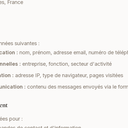
es, France
nnées suivantes :
cation :
nom, prénom, adresse email, numéro de télé
nelles :
entreprise, fonction, secteur d'activité
tion :
adresse IP, type de navigateur, pages visitées
nication :
contenu des messages envoyés via le form
ment
ées pour :
andes de contact et d'information